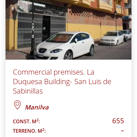
Commercial premises. La
Duquesa Building- San Luis de
Sabinillas
Manilva
655
2
CONST. M
:
–
2
TERRENO. M
: