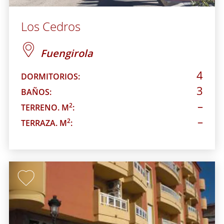
Los Cedros
Fuengirola
4
DORMITORIOS:
3
BAÑOS:
–
2
TERRENO. M
:
–
2
TERRAZA. M
: