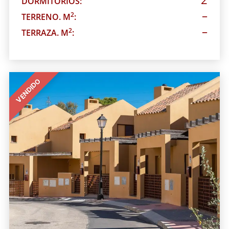
DORMITORIOS:
–
2
TERRENO. M
:
–
2
TERRAZA. M
:
VENDIDO