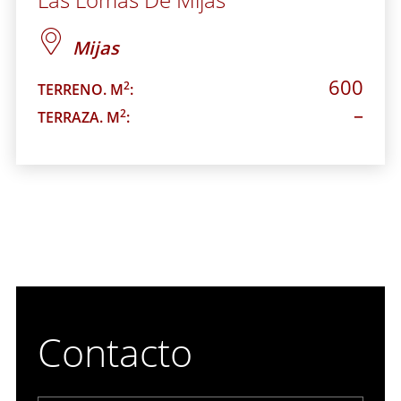
Mijas
600
2
TERRENO. M
:
–
2
TERRAZA. M
:
Contacto