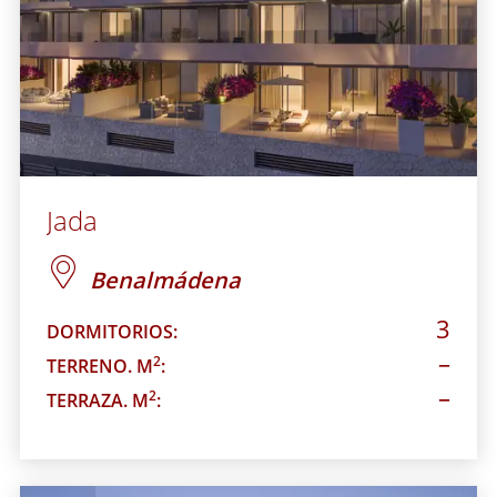
Jada
Benalmádena
3
DORMITORIOS:
–
2
TERRENO. M
:
–
2
TERRAZA. M
: