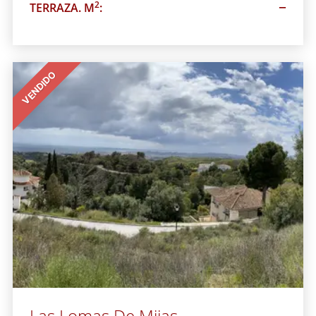
–
2
TERRAZA. M
:
VENDIDO
Las Lomas De Mijas