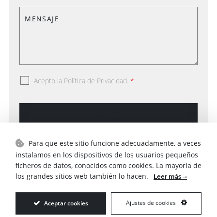
Acepto la Política de Privacidad.
*
Para que este sitio funcione adecuadamente, a veces
instalamos en los dispositivos de los usuarios pequeños
SERVICES
ficheros de datos, conocidos como cookies. La mayoría de
los grandes sitios web también lo hacen.
Leer más
© GRUPO MORALES, todos los derechos reservados –
Ajustes de cookies
Aceptar cookies
Diseño web
SEB Creativos