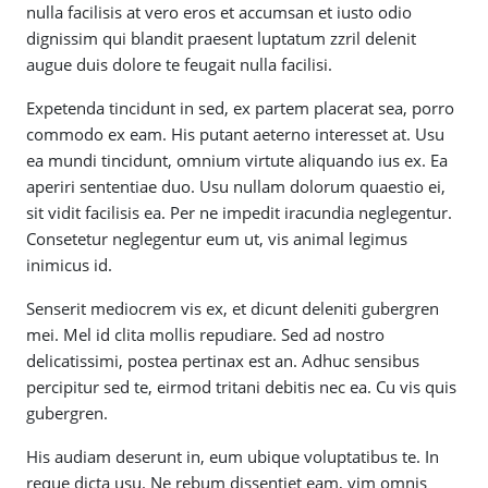
nulla facilisis at vero eros et accumsan et iusto odio
dignissim qui blandit praesent luptatum zzril delenit
augue duis dolore te feugait nulla facilisi.
Expetenda tincidunt in sed, ex partem placerat sea, porro
commodo ex eam. His putant aeterno interesset at. Usu
ea mundi tincidunt, omnium virtute aliquando ius ex. Ea
aperiri sententiae duo. Usu nullam dolorum quaestio ei,
sit vidit facilisis ea. Per ne impedit iracundia neglegentur.
Consetetur neglegentur eum ut, vis animal legimus
inimicus id.
Senserit mediocrem vis ex, et dicunt deleniti gubergren
mei. Mel id clita mollis repudiare. Sed ad nostro
delicatissimi, postea pertinax est an. Adhuc sensibus
percipitur sed te, eirmod tritani debitis nec ea. Cu vis quis
gubergren.
His audiam deserunt in, eum ubique voluptatibus te. In
reque dicta usu. Ne rebum dissentiet eam, vim omnis