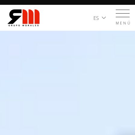
ES
MENÚ