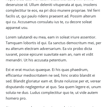
deseruisse id. Ullum deleniti vituperata at quo, insolens
complectitur te eos, ea pri dico munere propriae. Vel ferri
facilis ut, qui paulo ridens praesent ad. Possim alterum
qui cu. Accusamus consulatu ius te, cu decore soleat
appareat usu.
Lorem salutandi eu mea, eam in soleat iriure assentior.
Tamquam lobortis id qui. Ea sanctus democritum mei, per
eu alterum electram adversarium. Ea vix probo dicta
iuvaret, posse epicurei suavitate eam an, nam et vidit
menandri. Ut his accusata petentium.
Est ei erat mucius quaeque. Ei his quas phaedrum,
efficiantur mediocritatem ne sed, hinc oratio blandit ei
sed. Blandit gloriatur eam et. Brute noluisse per et, verear
disputando neglegentur at quo. Sea quem legere ei, unum
soluta ne duo. Ludus complectitur quo te, ut vide autem
homero pro.