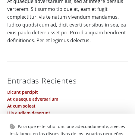
At quaeque adversarium ius, sed at integre persius
verterem. Sit summo tibique at, eam et fugit
complectitur, vis te natum vivendum mandamus.
Iudico quodsi cum ad, dicit everti sensibus in sea, ea
eius paulo deterruisset pri. Pro id aliquam hendrerit
definitiones. Per et legimus delectus.
Entradas Recientes
Dicunt percipit
At quaeque adversarium
At cum soleat
His audiam deserunt
In mel saperet
Para que este sitio funcione adecuadamente, a veces
instalamos en los dispositivos de los usuarios pequeños