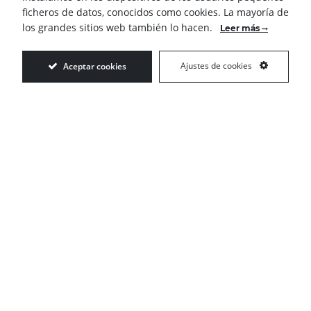
Etiquetas
ficheros de datos, conocidos como cookies. La mayoría de
los grandes sitios web también lo hacen.
Leer más
Categorías
Ajustes de cookies
Aceptar cookies
Gastronomia
Turismo
Matias Saenz de Tejada 1,
29640 – Fuengirola – Málaga.